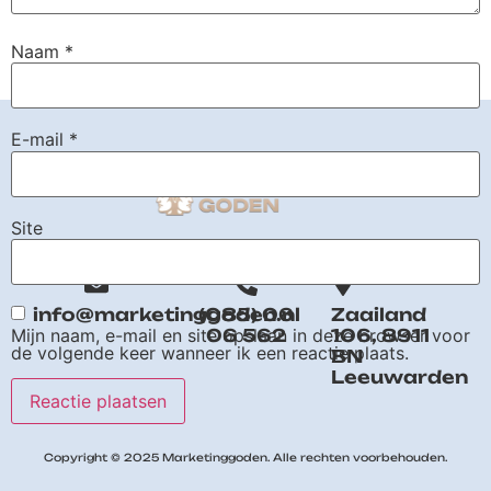
Naam
*
E-mail
*
Site
info@marketinggoden.nl
(085) 06
Zaailand
06 562
106, 8911
Mijn naam, e-mail en site opslaan in deze browser voor
de volgende keer wanneer ik een reactie plaats.
BN
Leeuwarden
Copyright © 2025 Marketinggoden. Alle rechten voorbehouden.