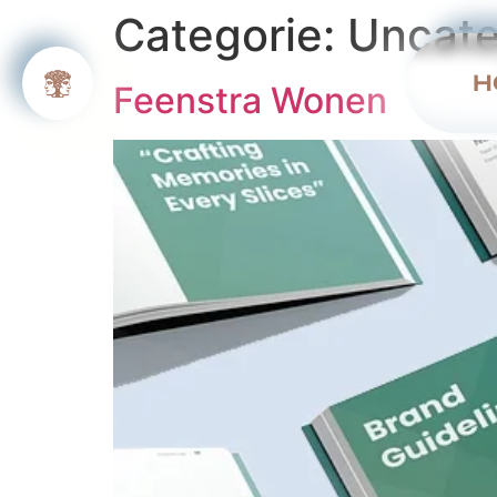
Categorie:
Uncate
H
Feenstra Wonen